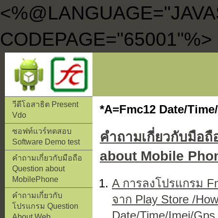
<%@LANGUAGE="JAVA
CODEPAGE="65001"%>
วีดีโอสาธิต Present
*A=Fmc12 Date/Time
Vdo
ซอฟท์แวร์ทดสอบ
คำถามเกี่ยวกับมือถื
Software Demo test
about Mobile Phon
คำถามเกี่ยวกับมือถือ
Question about
MobilePhone
A การลงโปรแกรม Fm
คำถามเกี่ยวกับ
จาก Play Store /How
โปรแกรม Question
Date/Time/Imei/Gps 
About Web