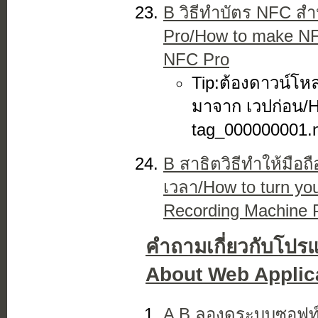
B วิธีทำบัตร NFC ส
Pro/How to make NF
NFC Pro
Tip:ต้องดาวน์โห
มาจาก เวปก่อน/H
tag_000000001.nd
B สาธิตวิธีทำให้มือถื
เวลา/How to turn yo
Recording Machine 
คำถามเกี่ยวกับโปร
About Web Applica
A B ลองดูระบบซอฟท